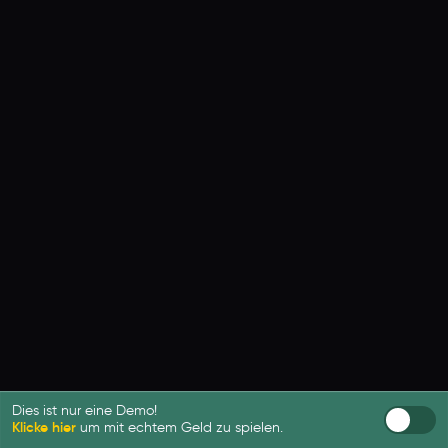
Dies ist nur eine Demo!
Klicke hier
um mit echtem Geld zu spielen.