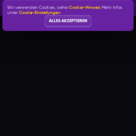
Cookie-Hinweis
Wir verwenden Cookies, siehe
Mehr Infos
Cookie-Einstellungen.
unter
ALLES AKZEPTIEREN