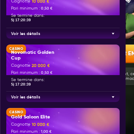
Cagnotte
10 000 €
Pari minimum :
0,50 €
Se termine dans:
5j 17:20:39
Voir les détails
CASINO
Novomatic Golden
JOUER E
Cup
Cagnotte
20 000 €
Pari minimum :
0,50 €
Malheureusement, ce
mod
Se termine dans:
5j 17:20:39
Voir les détails
CASINO
Gold Saloon Elite
Cagnotte
10 000 €
Pari minimum :
1,00 €