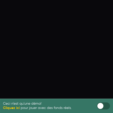
Ceci n'est qu'une démo!
Cliquez ici
pour jouer avec des fonds réels.