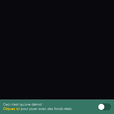
Ceci n'est qu'une démo!
Cliquez ici
pour jouer avec des fonds réels.