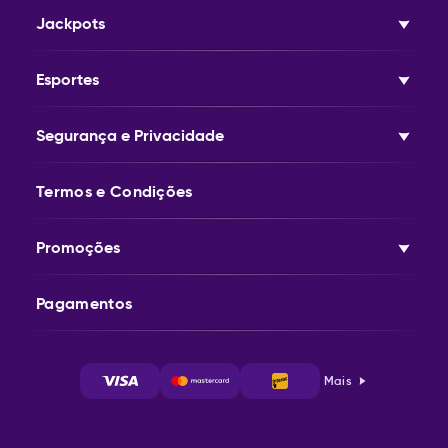
Jackpots
Esportes
Segurança e Privacidade
Termos e Condições
Promoções
Pagamentos
Mais