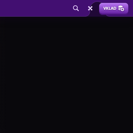
VKLAD