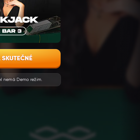
A SKUTEČNÉ
el nemá Demo režim.