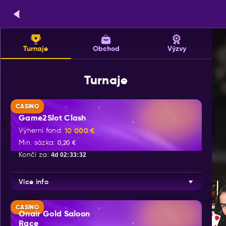
Turnaje
Obchod
Výzvy
Turnaje
CASINO
Game2Slot Clash
Výherní fond:
10 000 €
Min. sázka:
0,20 €
Končí za:
4d 02:33:32
Více info
CASINO
Onair Gold Saloon
Race