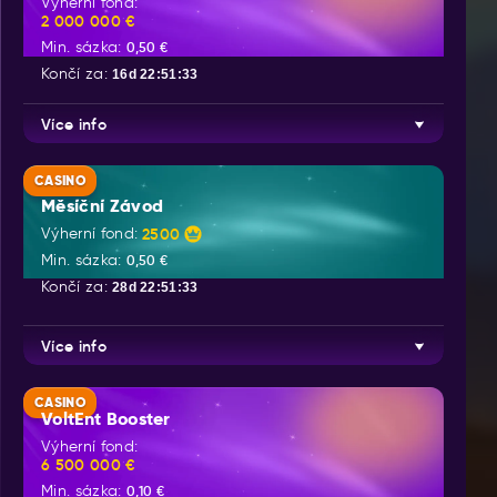
Výherní fond:
2 000 000 €
Min. sázka:
0,50 €
Končí za:
16d 22:51:33
Více info
CASINO
Měsíční Závod
Výherní fond:
2500
Min. sázka:
0,50 €
Končí za:
28d 22:51:33
Více info
CASINO
VoltEnt Booster
Výherní fond:
6 500 000 €
Min. sázka:
0,10 €