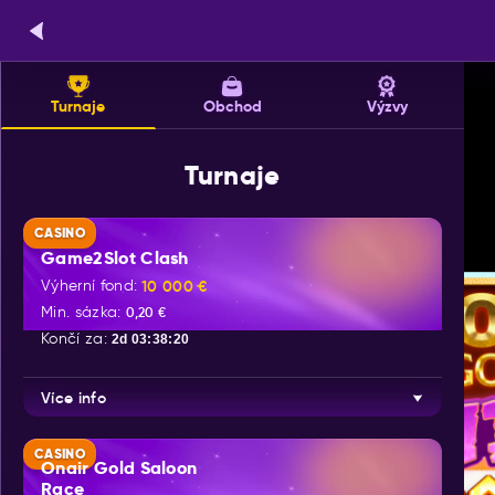
Turnaje
Obchod
Výzvy
Turnaje
CASINO
Game2Slot Clash
Výherní fond:
10 000 €
Min. sázka:
0,20 €
Končí za:
2d 03:38:20
Více info
CASINO
Onair Gold Saloon
Race