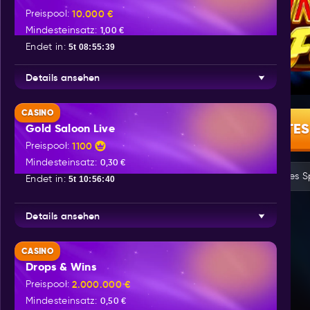
Preispool:
10.000 €
Mindesteinsatz:
1,00 €
Endet in:
5t 08:55:39
Details ansehen
CASINO
UM ECHTES
Gold Saloon Live
Preispool:
1100
Mindesteinsatz:
0,30 €
Leider hat dieses 
Endet in:
5t 10:56:40
Details ansehen
CASINO
Drops & Wins
Preispool:
2.000.000 €
Mindesteinsatz:
0,50 €