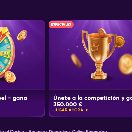
ESPECIALES
el - gana
Únete a la competición y g
350.000 €
JUGAR AHORA
do al Casino y Apuestas Deportivas Online Kingmaker