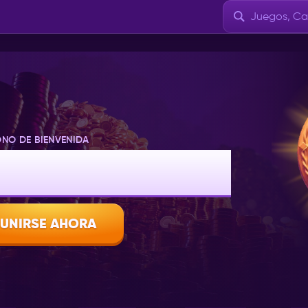
Juegos, Ca
ONO DE BIENVENIDA
0 € + 50 oportunidades
 ganar 1.000.000 €
UNIRSE AHORA