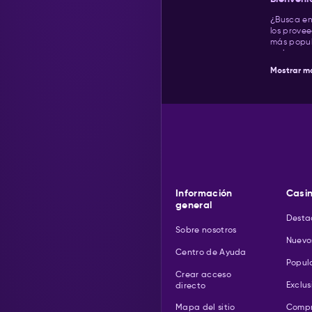
¿Busca en
los provee
más popula
en las me
Mostrar m
En Kingmak
Kingmaker
Kingmaker
No tiene 
llegar lej
las apuest
Juegos d
Descubra 
Información
Casi
Póquer o 
general
de apuesta
Desta
Juegue a 
Sobre nosotros
Nuevo
Tragamon
Centro de Ayuda
Popul
Las traga
Crear acceso
ganar con
Exclus
directo
Hay ciento
pruebe la
Mapa del sitio
Compr