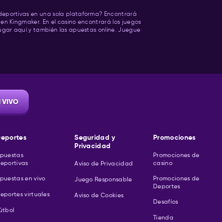
 deportivas en una sola plataforma? Encontrará
en Kingmaker. En el casino encontrará los juegos
jugar aquí y también las apuestas online. Juegue
 de la realeza. ¡Descubra todo el mundo de
 a usted y, con la combinación adecuada, podrá
deportes. Coja su botín y continúe su viaje con
 VIVO
habilidades. Juegue Baccarat, Baccarat y Dados,
eportes
Seguridad y
Promociones
ara elegir. Los jugadores pueden optar por mesas
Privacidad
 ganar premios mayores y alcanzar el estao VIP.
puestas
Promociones de
eportivas
casino
Aviso de Privacidad
puestas en vivo
Promociones de
Juego Responsable
Deportes
en las tragamonedas de su elección e intente
eportes virtuales
Aviso de Cookies
s botes en mega-botes.
Desafíos
ra encontrar el que le guste más rápido. O
útbol
Tienda
 si es adecuado para usted antes de comenzar a