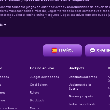
contrar todos sus juegos de casino favoritos y probabilidades de apuestas
dores más reconocidos, miles de juegos y probabilidades competitivas: todo 
res de cualquier casino online y algunos juegos exclusivos que sólo puede 
sas en vivo o en las tragamonedas privadas.
ás
er, los jugadores pueden ganar torneos y los VIP tienen privilegios más allá
!
 es el Juego a Medida
sentido jugar a cualquier juego. Encuentre los juegos que mejor se adaptan
os. Juegue tragamonedas, juegos en vivo, programas de juegos y apueste en 
ESPAÑOL
CHAT EN
as online para reclamar su lugar en la tabla de clasificación.
e Mesa
las apuestas online y juegue sus juegos de mesa favoritos: muéstrenos sus 
no
Casino en vivo
Jackpots
D
Blackjack y elija una mesa con reglas que conozca. Hay cientos de juegos p
s altas o intentar ascender en la clasificación participando en un torneo y
cados
Juegos destacados
Jackpots calientes
A
la ruleta con ruedas Americanas, Europeas y Francesas.
D
s
Gold Saloon
Jackpots de la
edas
A
Suerte
ares
Ruleta
monedas pueden ser una gran diversión o un juego más desafiante. Juegue 
Nuevos jackpots
D
 múltiples líneas de pago. Juegue tragamonedas progresivas y convierte lo
ivos
Blackjack
s de espacios para elegir: utilice la barra de búsqueda o el menú rápido pa
Todos los jackpots
F
s tragamonedas en modo de demostración, familiarícese con el juego y vea
a de bonos
Mesas