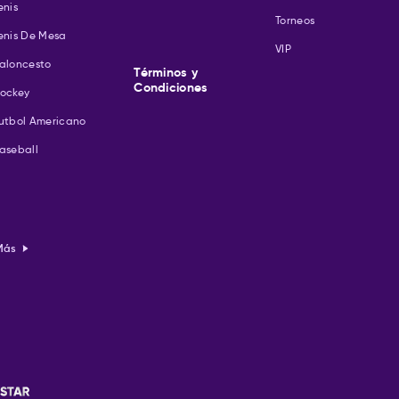
enis
Torneos
enis De Mesa
VIP
aloncesto
Términos y
Condiciones
ockey
utbol Americano
Vivo. El casino en Vivo alberga todos los juegos
rimente la vivacidad de los programas de Juegos
aseball
s.
n el crupier. Juegue a la ruleta en vivo y
escuche al Banquero gritar "Punto".
Más
tras Apuestas Deportivas online! Descubra las
bilidades de apuestas online en Kingmaker
es de motor.