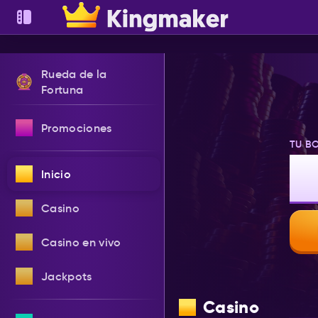
Rueda de la
Fortuna
Promociones
TU B
50
Inicio
de
Casino
Casino en vivo
Jackpots
Casino