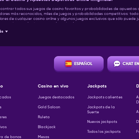
contrar todos sus juegos de casino favoritos y probabilidades de apuestas
dores más reconocidos, miles de juegos y probabilidades competitivas: todo 
res de cualquier casino online y algunos juegos exclusivos que sólo puede 
sas en vivo o en las tragamonedas privadas.
ás
er, los jugadores pueden ganar torneos y los VIP tienen privilegios más allá
!
 es el Juego a Medida
sentido jugar a cualquier juego. Encuentre los juegos que mejor se adaptan
os. Juegue tragamonedas, juegos en vivo, programas de juegos y apueste en 
ESPAÑOL
CHAT EN
as online para reclamar su lugar en la tabla de clasificación.
e Mesa
las apuestas online y juegue sus juegos de mesa favoritos: muéstrenos sus 
no
Casino en vivo
Jackpots
D
Blackjack y elija una mesa con reglas que conozca. Hay cientos de juegos p
s altas o intentar ascender en la clasificación participando en un torneo y
cados
Juegos destacados
Jackpots calientes
A
la ruleta con ruedas Americanas, Europeas y Francesas.
D
s
Gold Saloon
Jackpots de la
edas
A
Suerte
ares
Ruleta
monedas pueden ser una gran diversión o un juego más desafiante. Juegue 
Nuevos jackpots
D
 múltiples líneas de pago. Juegue tragamonedas progresivas y convierte lo
ivos
Blackjack
s de espacios para elegir: utilice la barra de búsqueda o el menú rápido pa
Todos los jackpots
F
s tragamonedas en modo de demostración, familiarícese con el juego y vea
a de bonos
Mesas