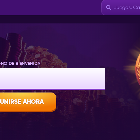
Juegos, Ca
ONO DE BIENVENIDA
0 € + 50 oportunidades
 ganar 1.000.000 €
UNIRSE AHORA