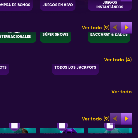
JUEGOS
MPRA DE BONOS
JUEGOS EN VIVO
INSTANTÁNEOS
Ver todo (9)
MESAS
SÚPER SHOWS
BACCARAT & DADOS
INTERNACIONALES
Ver todo (4)
OTS
TODOS LOS JACKPOTS
Ver todo
Ver todo (9)
LONCESTO
HOCKEY
FUTBOL AMERICANO