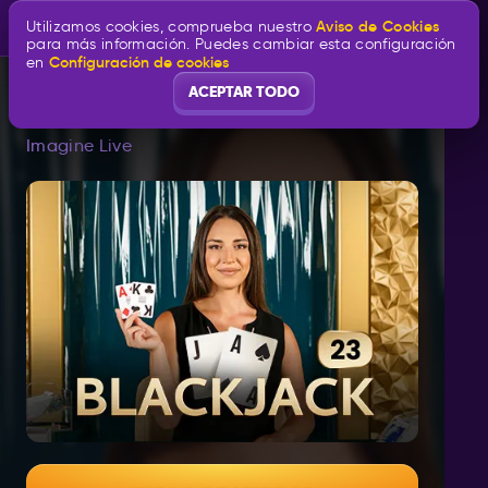
Aviso de Cookies
Utilizamos cookies, comprueba nuestro
para más información. Puedes cambiar esta configuración
Configuración de cookies
en
ACEPTAR TODO
Blackjack 23
Imagine Live