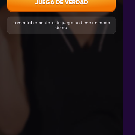
JUEGA DE VERDAD
Lamentablemente, este juego no tiene un modo
demo.