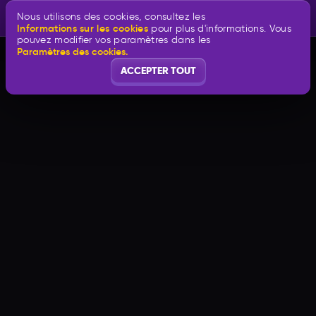
Nous utilisons des cookies, consultez les
Informations sur les cookies
pour plus d'informations. Vous
pouvez modifier vos paramètres dans les
Paramètres des cookies.
ACCEPTER TOUT