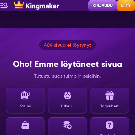
KIRJAUDU
LIITY
404 sivua ei löytynyt
Oho! Emme löytäneet sivua
Tutustu suosituimpiin osioihin.
Kasino
Urheilu
Tarjoukset