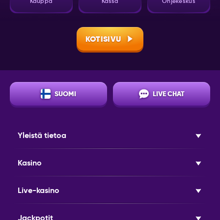
Kauppa
Kassa
Ohjekeskus
KOTISIVU
SUOMI
LIVE CHAT
Yleistä tietoa
Kasino
Live-kasino
Jackpotit