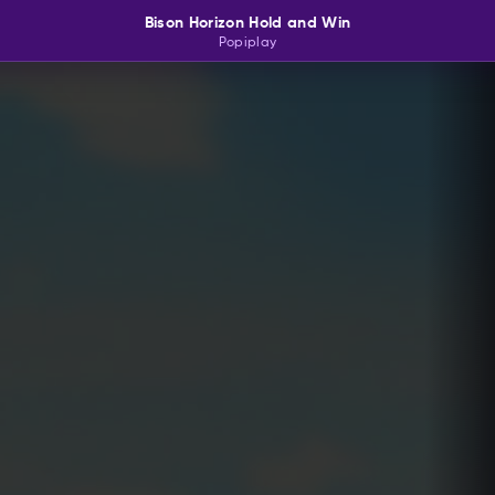
Bison Horizon Hold and Win
Popiplay