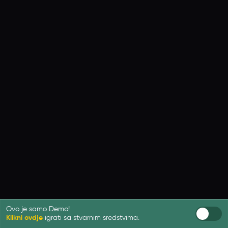
Ovo je samo Demo!
Klikni ovdje
igrati sa stvarnim sredstvima.