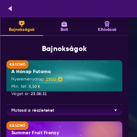
Bajnokságok
Bolt
Kihívások
Bajnokságok
KASZINÓ
A Hónap Futama
Nyereményalap:
2500
Min. tét:
0,50 €
Véget ér:
23:36:31
Mutasd a részleteket
KASZINÓ
Summer Fruit Frenzy