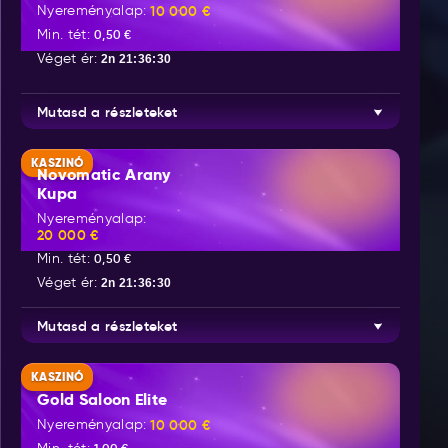
Nyereményalap:
10 000 €
Min. tét:
0,50 €
Véget ér:
2n 21:36:30
Mutasd a részleteket
KASZINÓ
Novomatic Arany
Kupa
Nyereményalap:
20 000 €
Min. tét:
0,50 €
Véget ér:
2n 21:36:30
Mutasd a részleteket
KASZINÓ
Gold Saloon Elite
Nyereményalap:
10 000 €