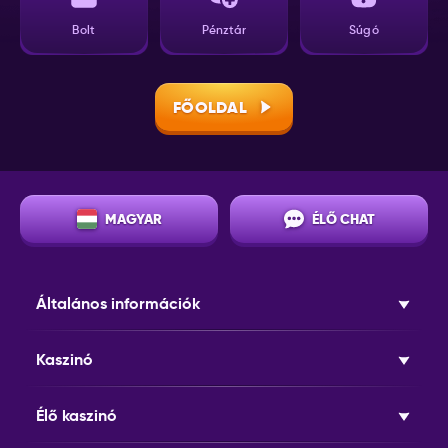
Bolt
Pénztár
Súgó
FŐOLDAL
MAGYAR
ÉLŐ CHAT
Általános információk
Kaszinó
Élő kaszinó