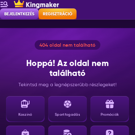
BEJELENTKEZÉS
REGISZTRÁCIÓ
404 oldal nem található
Hoppá! Az oldal nem
található
Tekintsd meg a legnépszerűbb részlegeket!
Kaszinó
Sportfogadás
Promóciók