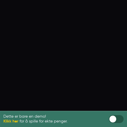
Dette er bare en demo!
Klikk her
for å spille for ekte penger.