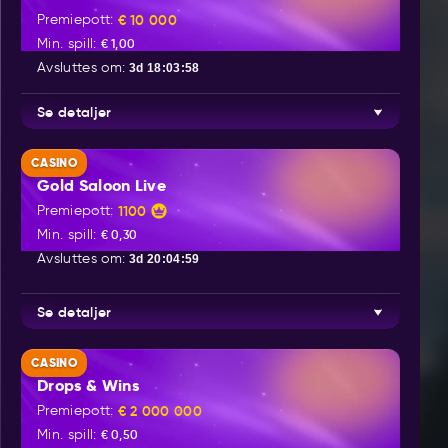
Premiepott:
€ 10 000
Min. spill:
€ 1,00
Avsluttes om:
3d 18:03:58
Se detaljer
CASINO
Gold Saloon Live
Premiepott:
1100
Min. spill:
€ 0,30
Avsluttes om:
3d 20:04:59
Se detaljer
CASINO
Drops & Wins
Premiepott:
€ 2 000 000
Min. spill:
€ 0,50