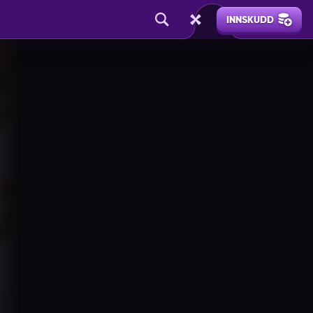
INNSKUDD