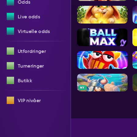
Odds
Golden Bunny
Ju
Live odds
Virtuelle odds
Thunder Ball Max
Sp
Utfordringer
Slot Crab
Di
Turneringer
Viking Wild
Wi
Butikk
NY
VIP nivåer