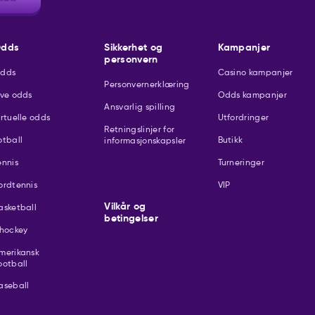
dds
Sikkerhet og
Kampanjer
personvern
dds
Casino kampanjer
Personvernerklæring
ive odds
Odds kampanjer
Ansvarlig spilling
irtuelle odds
Utfordringer
Retningslinjer for
otball
Butikk
informasjonskapsler
ennis
Turneringer
ordtennis
VIP
Vilkår og
asketball
betingelser
shockey
merikansk
ootball
aseball