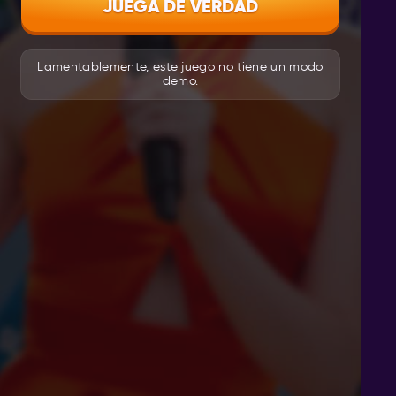
JUEGA DE VERDAD
Lamentablemente, este juego no tiene un modo
demo.