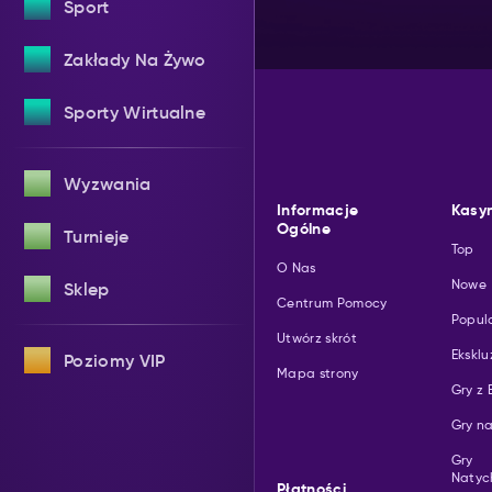
Sport
Zakłady Na Żywo
Sporty Wirtualne
Wyzwania
Informacje
Kasy
Ogólne
Turnieje
Top
O Nas
Nowe
Sklep
Centrum Pomocy
Popul
Utwórz skrót
Ekskl
Poziomy VIP
Mapa strony
Gry z
Gry n
Gry
Natyc
Płatności