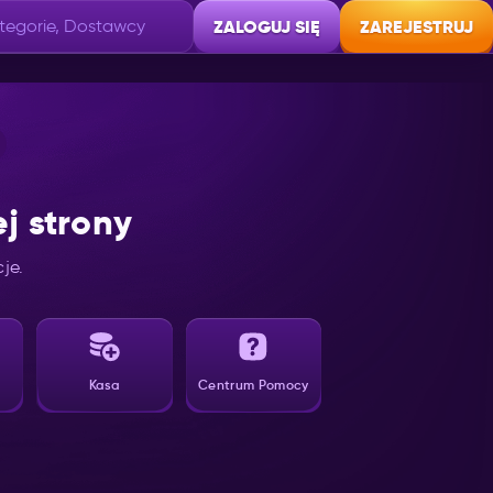
ZALOGUJ SIĘ
ZAREJESTRUJ
ategorie, Dostawcy
ej strony
je.
Kasa
Centrum Pomocy