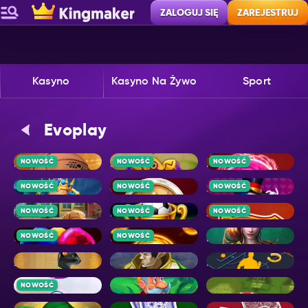
ZALOGUJ SIĘ
ZAREJESTRUJ
Kasyno
Kasyno Na Żywo
Sport
Evoplay
NOWOŚĆ
NOWOŚĆ
NOWOŚĆ
Football Scratch
Jaguar’s Mystic Ways
Lu Fu Vortex
NOWOŚĆ
NOWOŚĆ
NOWOŚĆ
Temple of Thunder 3
Crimson Crown
Joker Jane
NOWOŚĆ
NOWOŚĆ
NOWOŚĆ
Caramelo Dog: Lucky Run
Penalty Shoot Out: Super Spin
Juicy Fruit Coins Hold and Win
NOWOŚĆ
NOWOŚĆ
Ultra Hot Joker
Ultra Reels Fruteria
Elven Princesses
Book Of Keno
Courier Sweeper
Football Manager
NOWOŚĆ
Candy Dreams
The Greatest Catch
Texas Holdem Poker