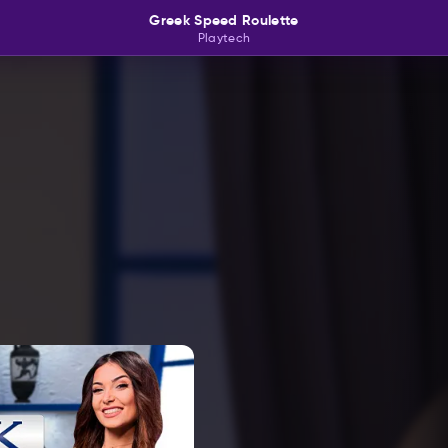
Greek Speed Roulette
Playtech