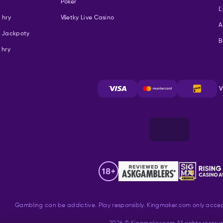
Poker
Ľ
 hry
Všetky Live Casino
A
y Jackpoty
B
 hry
V
Gambling can be addictive. Play responsibly. Kingmaker.com only accep
2026 © Kingmaker.com All rights reserv