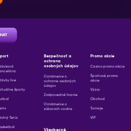
CHAT
port
Bezpečnosť a
Promo akcie
ochrana
osobných údajov
távková
Casino promo akcie
ancelária
Športové promo
Oznámenie o
távky live
akcie
ochrane osobných
údajov
irtuálne športy
Výzvy
Zodpovedné hranie
utbal
Obchod
Oznámenie o
enis
Turnaje
súboroch cookie
tolný Tenis
VIP
asketbal
Všeobecné