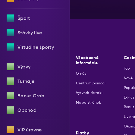
Šport
Stávky live
Virtuálne športy
Všeobecné
Casi
informácie
Výzvy
Top
O nás
Nové
Turnaje
Centrum pomoci
Popul
Vytvoriť skratku
Bonus Crab
Exkluz
Mapa stránok
Bonus
Obchod
Live h
Okamž
VIP úrovne
Platby