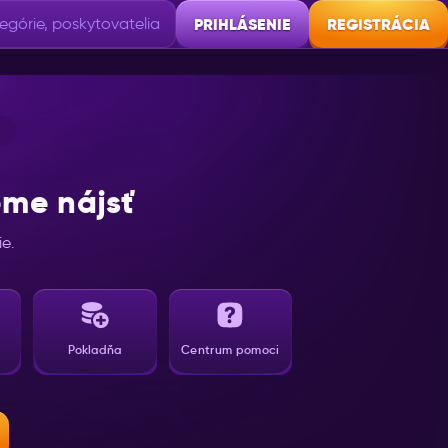
PRIHLÁSENIE
REGISTRÁCIA
tegórie, poskytovatelia
eme nájsť
ie.
Pokladňa
Centrum pomoci