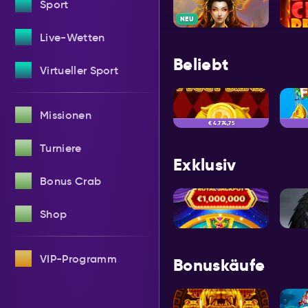
Sport
NEU
Live-Wetten
Beliebt
Virtueller Sport
Break the Piggy Bank
Missionen
€ 4.774,75
Turniere
Exklusiv
Bonus Crab
Royal Fortune Wheel
Crown 
Shop
VIP-Programm
Bonuskäufe
5 Relics of Power: Hold & Win
Better