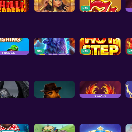
NEU
100 Golden Coins: Reel Fishing
3 Apex Treasures
Hot Step
4 D
NEU
NEU
N
€ 129.500,87
of the Undying
Trevor Hunter
Inferno Rising: Hold & Win
Nec
€ 4.774,75
 Bass Cash
Le Fisherman
Royal Strike
Can