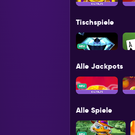
€ 4.774,75
Tischspiele
Diamond Blackjack
NEU
Alle Jackpots
Turbo Diamonds: Hold & Win
NEU
€ 4.774,75
Alle Spiele
Fruit Attack 5 Pate Link
Wi
NEU