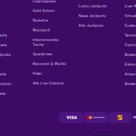
Casinospiele
Lucky Jackpots
Live-
Gold Saloon
Neue Jackpots
Virtue
Roulette
v
Alle Jackpots
Fussba
Blackjack
äufe
Tennis
Internationale
Tische
iele
Tischt
Spielshows
Spiele
Baske
Baccarat & Würfel
Eisho
Poker
iele
Ameri
Alle Live-Casinos
ckpots
Baseb
iele
M