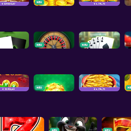
NEU
€ 129.500,87
€ 4.774,75
BlackJack Lucky Sevens
Virtual Roulette Phenom x72
Ultimate Texas Holdem
3D 
NEU
NEU
Art of Gold - Golden Coins Link
Clover Coins 4x4 Unlimited Fortune
3 Golden Baskets: Treasure Tides
Sta
NEU
N
€ 35.952,60
€ 4.774,75
ld Hot 40
Pantera Rica
20 Burning seven
NEU
NEU