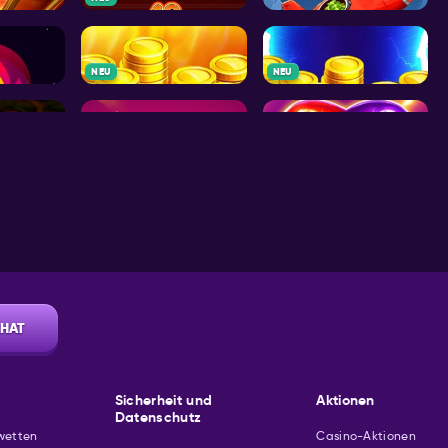
Hot Fortune Hold and Win
Thunder Win Hold and Win
NEU
NEU
Double Dragon Gold Hold&Win
Super 7's Boost
Joker Power Spin Hold and Win
NEU
NEU
5
Bill's Bucks Bonanza
Sweet Candy Fortune Bonanza
NEU
NEU
CHAT
Sicherheit und
Aktionen
Datenschutz
wetten
Casino-Aktionen