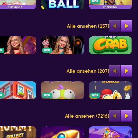
NEU
€ 129.500,87
€ 129.500,87
Alle ansehen (257)
vity Roulette
Gravity Blackjack
CashCrab Football PvP
EU
NEU
Alle ansehen (207)
aBlock
Lucky Ducky
Chicken Road Bonus
EU
NEU
NEU
Alle ansehen (7216)
ble Cash Mummy
Star Boost: Hold and Win
Sands of Fortune: Hold & Win