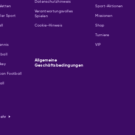
Datenschutzhinweis
Wetten
Sport-Aktionen
Verantwortungsvolles
ller Sport
Missionen
Spielen
ll
Cookie-Hinweis
Shop
Turniere
ennis
VIP
tball
Allgemeine
ckey
Geschäftsbedingungen
can Football
all
ehr