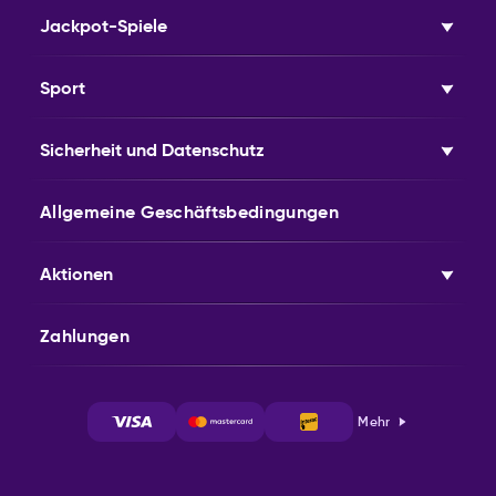
Jackpot-Spiele
Sport
Sicherheit und Datenschutz
Allgemeine Geschäftsbedingungen
Aktionen
Zahlungen
Mehr