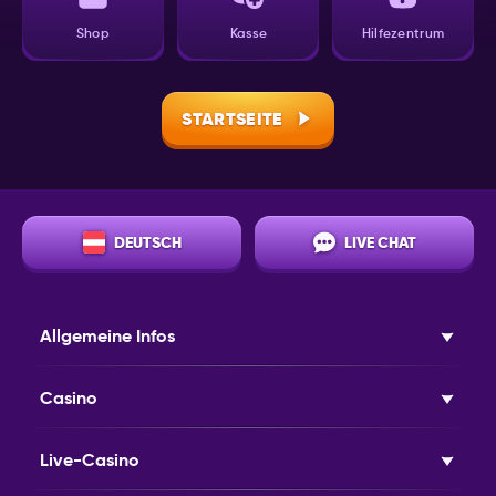
Shop
Kasse
Hilfezentrum
STARTSEITE
DEUTSCH
LIVE CHAT
Allgemeine Infos
Casino
Live-Casino