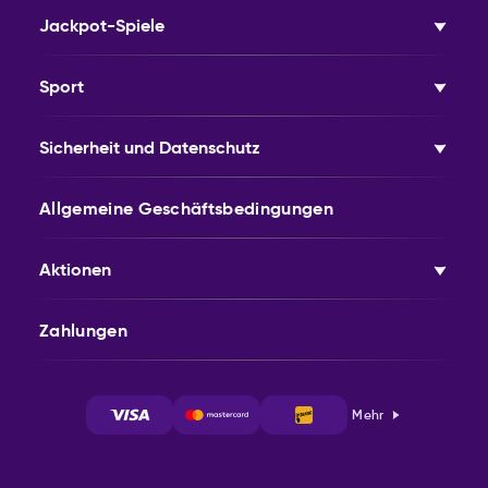
Jackpot-Spiele
Sport
Sicherheit und Datenschutz
Allgemeine Geschäftsbedingungen
Aktionen
Zahlungen
Mehr