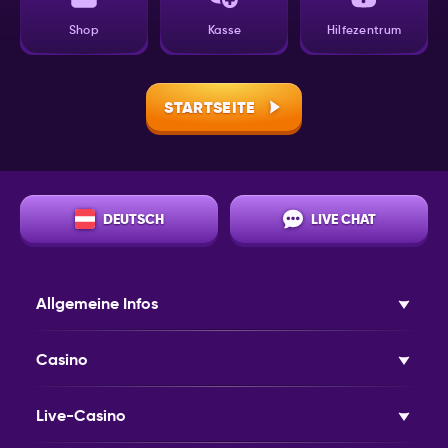
Shop
Kasse
Hilfezentrum
STARTSEITE
DEUTSCH
LIVE CHAT
Allgemeine Infos
Casino
Live-Casino