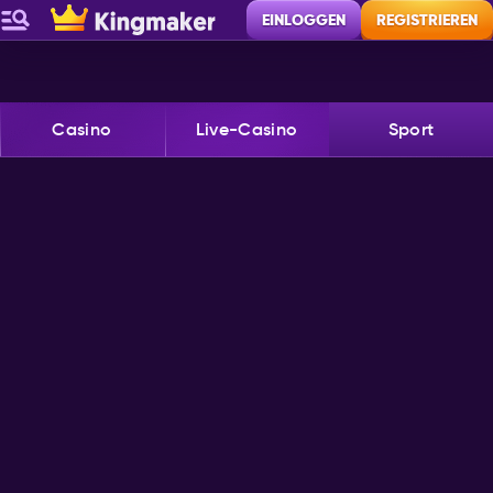
EINLOGGEN
REGISTRIEREN
Casino
Live-Casino
Sport