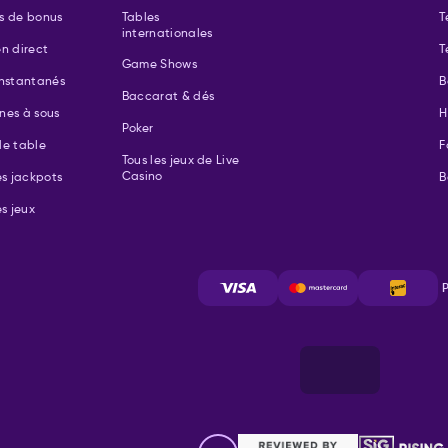
s de bonus
Tables
T
internationales
n direct
T
Game Shows
instantanés
B
Baccarat & dés
nes à sous
H
Poker
de table
F
Tous les jeux de Live
Casino
es jackpots
B
es jeux
P