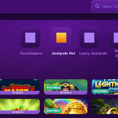
Jeux, Ca
N
Fournisseurs
Jackpots Hot
Lucky Jackpots
j
777 Hot Reels: Supercharged
Amaterasu's Treasures x1000
Fruit Lightning 3
NOUVEAU
NOUVEAU
18 123,35 €
121 037,19 €
rko Collect Super Pot
Leprechaun’s Gold Streak
Wild 27
NOUVEAU
121 037,19 €