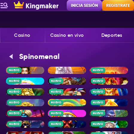
INICIA SESIÓN
REGÍSTRATE
Casino
Casino en vivo
Deportes
Spinomenal
NUEVO
NUEVO
Story Of Amaterasu
Majestic King
Volcano Power - Hold & Hit 3x3
NUEVO
NUEVO
NUEVO
Coin Freeze - Hold & Hit 3x3
Baba Yaga Tales 2
Majestic Joker
NUEVO
NUEVO
NUEVO
Book Of Medusa
3 Magical Genies
3 Fortune Mummies
NUEVO
NUEVO
NUEVO
3 Irish Treasures
Celtic Coins - Hold & Hit 3x3
The North Star Express - Hold & Hit 3x3
NUEVO
NUEVO
NUEVO
Magical Genie Hold Hit 3x3
New Year's Eve Fortune 2
Gorilla Blast - Hold & Hit 3x3
NUEVO
NUEVO
NUEVO
Queen Of The Shogun
Kami Reign
Majestic Claws - Hold & Hit