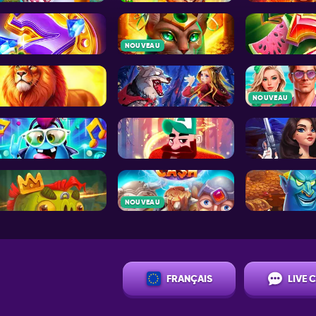
icy Crystal
Scarab Wheel
Noble Crown
NOUVEAU
irit of Savanna
Vilk and Little Red
Big Wave Deligh
NOUVEAU
sco Wild
Bobby Woods
Bandidos Cash
ld Piranha
Vikings Wild Cash
Genie Respins
NOUVEAU
FRANÇAIS
LIVE 