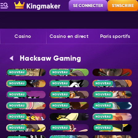
SE CONNECTER
S'INSCRIRE
Casino
Casino en direct
Paris sportifs
Hacksaw Gaming
NOUVEAU
NOUVEAU
Le Bandit
Le Fisherman
Wanted: Dead or a Wild
NOUVEAU
NOUVEAU
NOUVEAU
Duel at Dawn
RIP City
Le Pharaoh
NOUVEAU
NOUVEAU
NOUVEAU
Hot Ross
Le King
Fist of Destruction
NOUVEAU
NOUVEAU
NOUVEAU
Le Bunny
Le Cowboy
Ze Zeus
NOUVEAU
NOUVEAU
Danny Dollar
FRKN Bananas
Xmas Drop
NOUVEAU
NOUVEAU
NOUVEAU
Le Zeus
Miami Mayhem
The Luxe