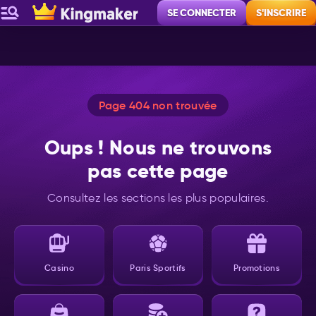
SE CONNECTER
S'INSCRIRE
Page 404 non trouvée
Oups ! Nous ne trouvons
pas cette page
Consultez les sections les plus populaires.
Casino
Paris Sportifs
Promotions