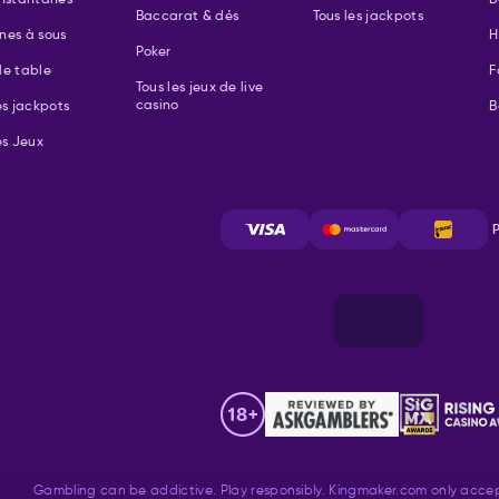
Baccarat & dés
Tous les jackpots
nes à sous
H
Poker
de table
F
Tous les jeux de live
casino
es jackpots
B
es Jeux
P
Gambling can be addictive. Play responsibly. Kingmaker.com only accep