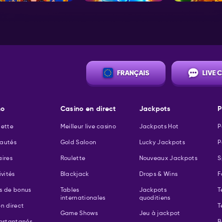
FRANÇAIS
LIVE 
no
Casino en direct
Jackpots
P
dette
Meilleur live casino
Jackpots Hot
P
autés
Gold Saloon
Lucky Jackpots
P
aires
Roulette
Nouveaux Jackpots
S
ivités
Blackjack
Drops & Wins
F
s de bonus
Tables
Jackpots
T
internationales
quoditiens
n direct
T
Game Shows
Jeu à jackpot
instantanés
B