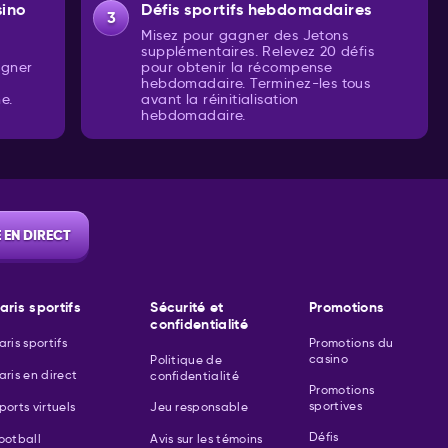
sino
Défis sportifs hebdomadaires
3
Misez pour gagner des Jetons
supplémentaires. Relevez 20 défis
agner
pour obtenir la récompense
hebdomadaire. Terminez-les tous
e.
avant la réinitialisation
hebdomadaire.
EN DIRECT
aris sportifs
Sécurité et
Promotions
confidentialité
aris sportifs
Promotions du
casino
Politique de
aris en direct
confidentialité
Promotions
sportives
ports virtuels
Jeu responsable
Défis
ootball
Avis sur les témoins