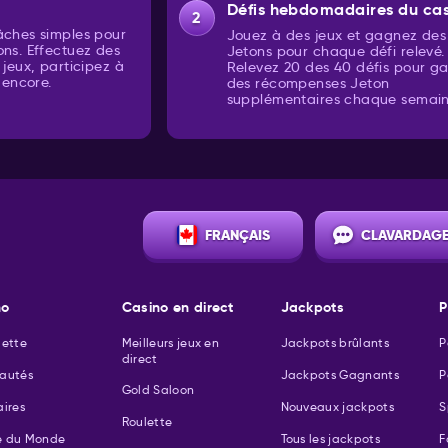
Défis hebdomadaires du ca
2
âches simples pour
Jouez à des jeux et gagnez des
ns. Effectuez des
Jetons pour chaque défi relevé.
 jeux, participez à
Relevez 20 des 40 défis pour g
 encore.
des récompenses Jeton
supplémentaires chaque semain
FRANÇAIS
CLAVARDAGE 
no
Casino en direct
Jackpots
P
dette
Meilleurs jeux en
Jackpots brûlants
P
direct
autés
Jackpots Gagnants
P
Gold Saloon
aires
Nouveaux jackpots
S
Roulette
 du Monde
Tous les jackpots
F