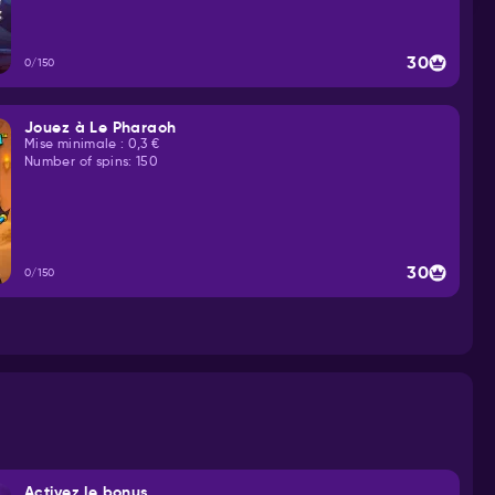
30
0
/150
Jouez à Le Pharaoh
Mise minimale : 0,3 €
Number of spins: 150
30
0
/150
Activez le bonus