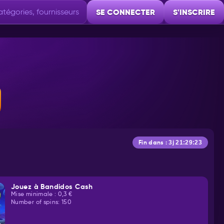
SE CONNECTER
S'INSCRIRE
atégories, fournisseurs
Fin dans :
3j 21:29:23
Jouez à Bandidos Cash
Mise minimale : 0,3 €
Number of spins: 150