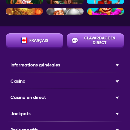
Banana Keno
Viking Madness
Pirates of Fortune
Dragon Rising
Hungry Chef
Wild Fruit
CLAVARDAGE EN
FRANÇAIS
DIRECT
Informations générales
Casino
Casino en direct
Jackpots
Paris sportifs