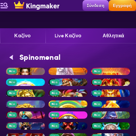
Σύνδεση
Εγγραφή
Καζίνο
Live Καζίνο
Αθλητικά
Spinomenal
Nέο
Nέο
Story Of Amaterasu
Majestic King
Volcano Power - Hold & Hit 3x3
Nέο
Nέο
Nέο
Coin Freeze - Hold & Hit 3x3
Baba Yaga Tales 2
Majestic Joker
Nέο
Nέο
Nέο
Book Of Medusa
3 Magical Genies
3 Fortune Mummies
Nέο
Nέο
Nέο
3 Irish Treasures
Celtic Coins - Hold & Hit 3x3
The North Star Express - Hold & Hit 3x3
Nέο
Nέο
Nέο
Magical Genie Hold Hit 3x3
New Year's Eve Fortune 2
Gorilla Blast - Hold & Hit 3x3
Nέο
Nέο
Nέο
Queen Of The Shogun
Kami Reign
Majestic Claws - Hold & Hit