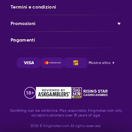
Termini e condizioni
Promozioni
Pagamenti
Mostra altro
Gambling can be addictive. Play responsibly. Kingmaker.com only
accepts customers over 18 years of age.
2026 © Kingmaker.com All rights reserved.