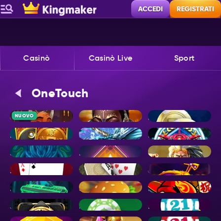
ACCEDI
REGISTRATI
Casinò
Casinò Live
Sport
OneTouch
NUOVO
Grand Hotel Royale
Traveling Treasures Africa
Russian Poker
Baccarat
Sea Treasure
Raiden Medal Burst
Stone Gaze
Bonus Track
God Hand
Baccarat No Commission
Teen Patti
Grand Heist Feature Buy
Neon 2077
Snack Blast
Fire Combo
Steam Vault
In Between Poker
Blackjack Classic Perfect Pairs