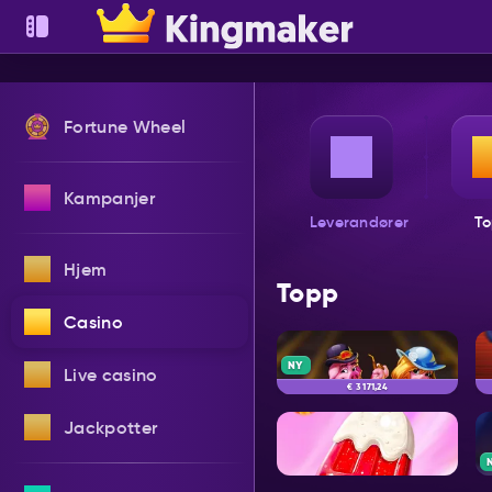
Fortune Wheel
Kampanjer
Leverandører
T
Hjem
Topp
Casino
Crack The Piggy Bank Express
10
NY
Live casino
€ 3 171,24
Jackpotter
Bonbon Pop 1000
Ca