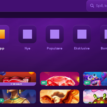
Spill,
opp
Nye
Populære
Eksklusive
Bon
0 Super Hot
Super 7's Boost
4 Crabbin' Fortu
NY
NY
€ 128 666,33
sh of Cleopatra 2
Freedom Fortune: Hold & Win
Sour Candy
NY