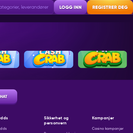
LOGG INN
REGISTRER DEG
 kategorier, leverandører
Fancy Faces
CashCrab Football PvP
CHAT
dds
Sikkerhet og
Kampanjer
personvern
dds
Casino kampanjer