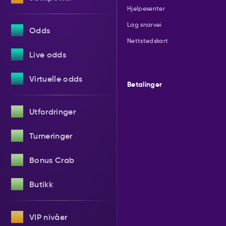
Hjelpesenter
Lag snarvei
Odds
Nettstedskart
Live odds
Virtuelle odds
Betalinger
Utfordringer
Turneringer
Bonus Crab
Butikk
VIP nivåer