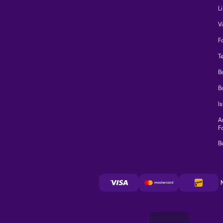
L
V
F
T
B
B
I
A
F
B