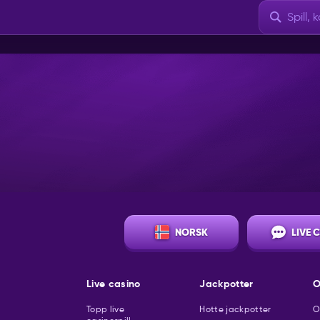
Spill,
NORSK
LIVE 
Live casino
Jackpotter
O
Topp live
Hotte jackpotter
O