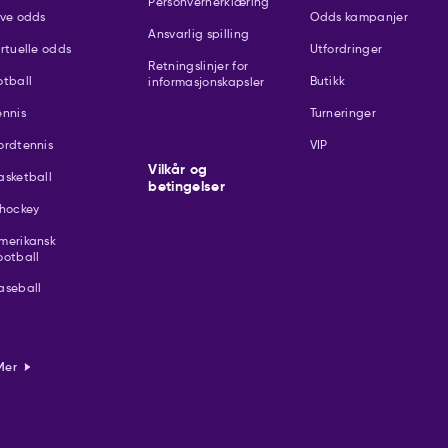
Personvernerklæring
ive odds
Odds kampanjer
Ansvarlig spilling
irtuelle odds
Utfordringer
Retningslinjer for
otball
Butikk
informasjonskapsler
ennis
Turneringer
ordtennis
VIP
Vilkår og
asketball
betingelser
shockey
merikansk
ootball
aseball
Mer