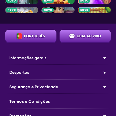
NOVO
NOVO
NOVO
Gates of Hellfire
Xmas Unwrapped
Bonbon Bonanza
NOVO
NOVO
NOVO
3 Pigs of Olympus Bonus Pot
Samba Soccer
Easter Plinko
PORTUGUÊS
CHAT AO VIVO
Informações gerais
Desportos
Segurança e Privacidade
Termos e Condições
Promoções