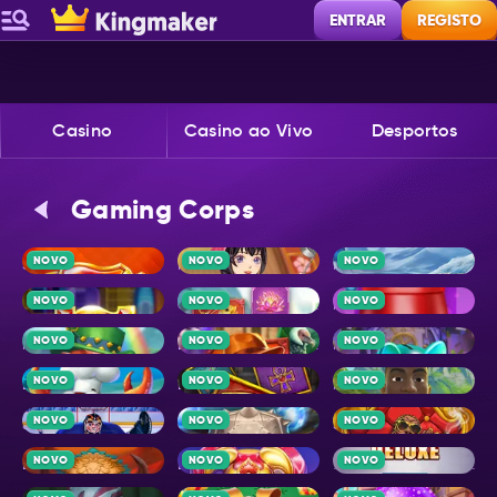
ENTRAR
REGISTO
Casino
Casino ao Vivo
Desportos
Gaming Corps
NOVO
NOVO
NOVO
Super Hot Stacks
Ramen Puzzle
Mighty Mammoth
NOVO
NOVO
NOVO
Vegas Payouts Rapid Hold & Win
Golden Dragon Wealth
RAMPAGE!
NOVO
NOVO
NOVO
Paddy's Payouts
Luke E. Chance and the Inca Sun God
Piggy Smash
NOVO
NOVO
NOVO
Lobster Hotpot
Egypt Bonus Pot
Football Freestyler
NOVO
NOVO
NOVO
Shootout Champion
Gems Rampage
Snoop's High Rollers
NOVO
NOVO
NOVO
Buffalo Bash
Expanding Joker
777 Jackpot Diamond Hold and Win Deluxe