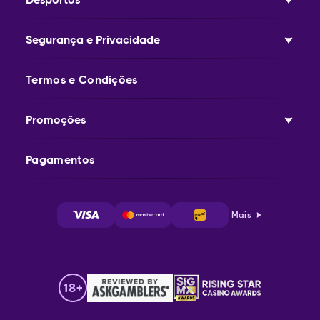
Segurança e Privacidade
Termos e Condições
Promoções
Pagamentos
Mais