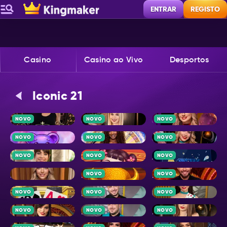
ENTRAR
REGISTO
Casino
Casino ao Vivo
Desportos
Iconic 21
NOVO
NOVO
NOVO
Gold Saloon Blackjack
Gold Saloon Roulette
Gravity Roulette
NOVO
NOVO
NOVO
Sugar Kingdom Bonanza
Gravity Wheel
Gravity Blackjack
NOVO
NOVO
NOVO
iDealer Blackjack
88 Lucky Coins
Arrow Chase
NOVO
NOVO
Prime Blackjack 3
Buffalo Bonanza Hold and Win
Live Baccarat 1
NOVO
NOVO
NOVO
Virtual Top Card
Live Roulette
Oasis Blackjack
NOVO
NOVO
NOVO
Gravity Sic Bo
Live French Roulette
Roulette Lite