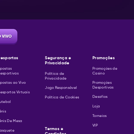
 VIVO
esportos
Segurança e
Promoções
Privacidade
postas
Promoções de
esportivas
Casino
Política de
Privacidade
postas ao Vivo
Promoções
Desportivas
Jogo Responsável
esportos Virtuais
Desafios
Política de Cookies
utebol
Loja
ênis
Torneios
ênis De Mesa
VIP
Termos e
asquete
Condições