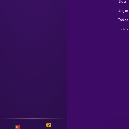
Slots
Jogos
Todos
Todos