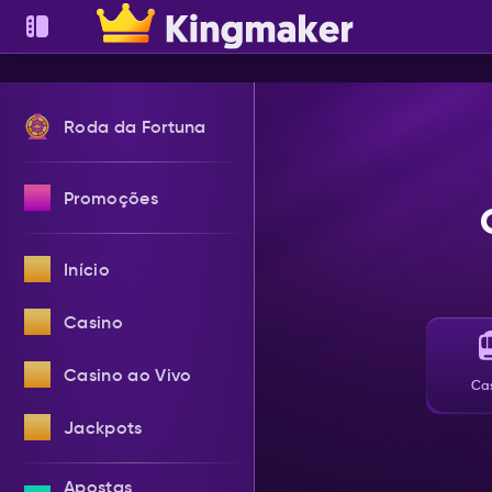
Roda da Fortuna
Promoções
Início
Casino
Casino ao Vivo
Ca
Jackpots
Apostas