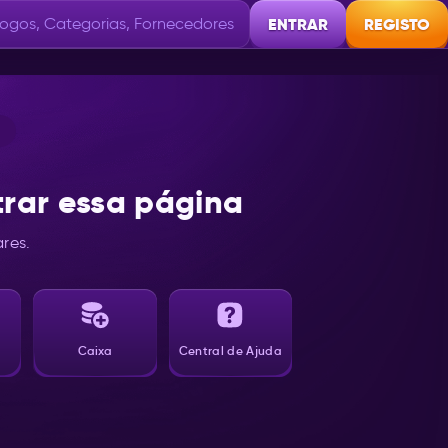
ENTRAR
REGISTO
ogos, Categorias, Fornecedores
rar essa página
res.
Caixa
Central de Ajuda