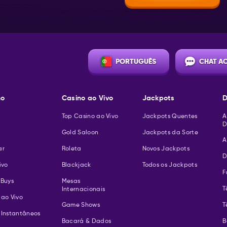
PORTUGUÊS
CHAT AO
no
Casino ao Vivo
Jackpots
D
Top Casino ao Vivo
Jackpots Quentes
A
D
Gold Saloon
Jackpots da Sorte
A
ar
Roleta
Novos Jackpots
D
ivo
Blackjack
Todos os Jackpots
F
 Buys
Mesas
T
Internacionais
 ao Vivo
Game Shows
T
 Instantâneos
Bacará & Dados
B