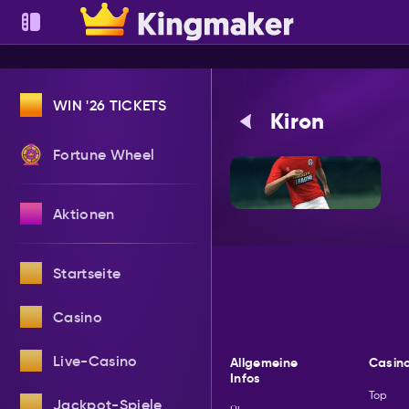
WIN '26 TICKETS
Kiron
Fortune Wheel
Kiron virtual sports
Aktionen
Startseite
Casino
Live-Casino
Allgemeine
Casin
Infos
Top
Jackpot-Spiele