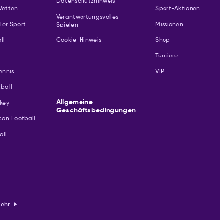
Datenschutzhinweis
Wetten
Sport-Aktionen
Verantwortungsvolles
ller Sport
Missionen
Spielen
ll
Cookie-Hinweis
Shop
Turniere
ennis
VIP
tball
Allgemeine
ckey
Geschäftsbedingungen
can Football
all
ehr