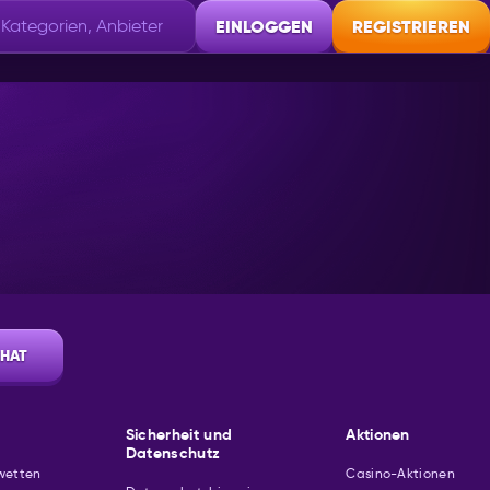
EINLOGGEN
REGISTRIEREN
, Kategorien, Anbieter
CHAT
Sicherheit und
Aktionen
Datenschutz
wetten
Casino-Aktionen